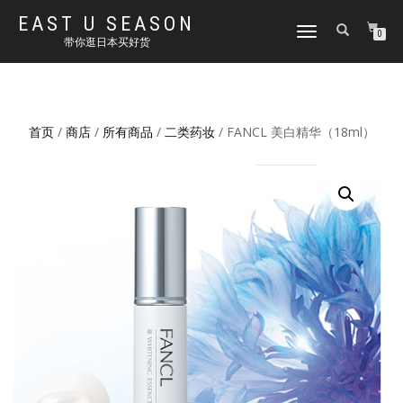
EAST U SEASON
切
0
带你逛日本买好货
换
导
航
首页
/
商店
/
所有商品
/
二类药妆
/ FANCL 美白精华（18ml）