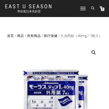
EAST U SEASON
切
0
带你逛日本买好货
换
导
航
首页
/
商店
/
所有商品
/
医疗保健
/ 久光药贴（40mg／7枚入）